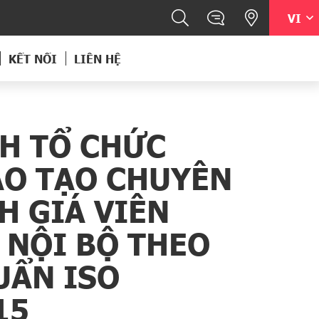
XÃ NÔNG NGHIỆP PHƯỚC HẢO
HKB TUYỂN DỤNG NHÂN V
TÌM KIẾM
VI
KẾT NỐI
LIÊN HỆ
H TỔ CHỨC
O TẠO CHUYÊN
H GIÁ VIÊN
NỘI BỘ THEO
UẨN ISO
15