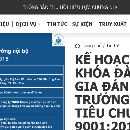
THÔNG BÁO THU HỒI HIỆU LỰC CHỨNG NHẬN HỢP TÁC 
HIỆU
DỊCH VỤ
TIN TỨC - SỰ KIỆN
TRUY XUẤT
Trang chủ
Tin tức
KẾ HOẠC
KHÓA ĐÀ
GIA ĐÁN
TRƯỞNG 
TIÊU CH
9001:20