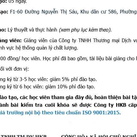
tạo:
05 ngày.
tạo:
F1-60 Đường Nguyễn Thị Sáu, Khu dân cư 586, Phường
ạo:
Lý thuyết và thực hành
(xem phụ lục kèm theo).
ảng viên:
Giảng viên của Công ty TNHH Thương mại Dịch v
ĩnh vực hệ thống quản lý chất lượng.
00 đồng/ học viên. Học phí
đã
bao gồm, tài liệu bài giảng cho 
i với đơn vị:
từ 3-5 học viên: giảm 5% phí đào tạo.
 từ 6 học viên: giảm 10% phí đào tạo.
đào tạo, các học viên tham gia đầy đủ, hoàn thiện bài tậ
ành bài kiểm tra cuối khóa sẽ được Công
ty HKB cấ
iá trưởng nội bộ theo tiêu chuẩn ISO 9001:2015.