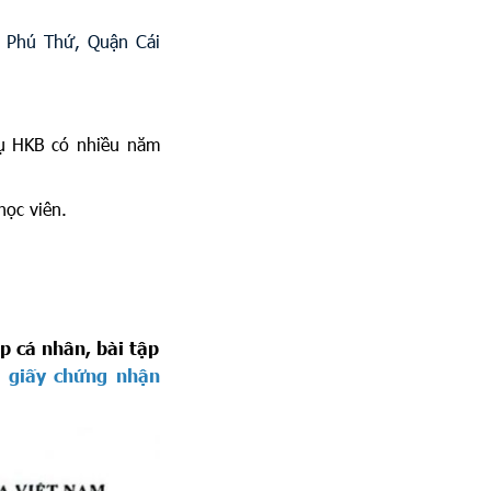
 Phú Thứ, Quận Cái
ụ HKB có nhiều năm
học viên.
p cá nhân, bài tập
p
giấy chứng nhận