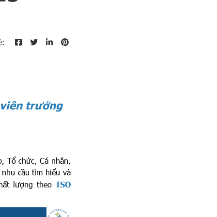
ẻ:
 viên trưởng
, Tổ chức, Cá nhân
,
ó nhu cầu tìm h
iểu và
hất lượng
theo
ISO