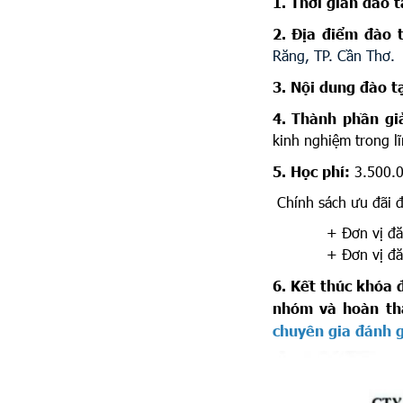
1. Thời gian đào 
2. Địa điểm đào 
Răng, TP. Cần Thơ
.
3. Nội dung đào t
4. Thành phần gi
kinh nghiệm trong l
5. Học phí:
3.500.0
Chính sách ưu đãi đố
+ Đơn vị đăng ký 
+ Đơn vị đăng ký
6. Kết thúc khóa 
nhóm và hoàn th
chuyên gia đánh g