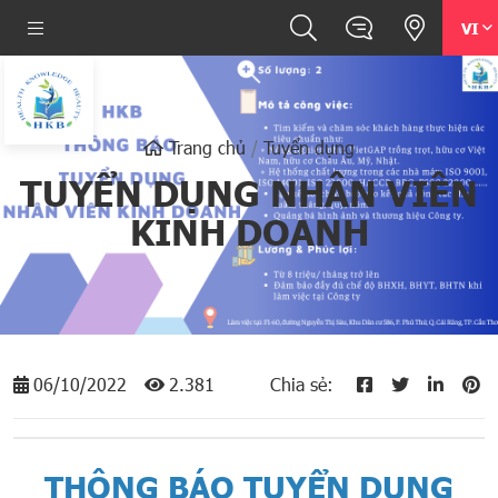
VI
Trang chủ
Tuyển dụng
TUYỂN DỤNG NHÂN VIÊN
KINH DOANH
06/10/2022
2.381
Chia sẻ:
THÔNG BÁO TUYỂN DỤNG