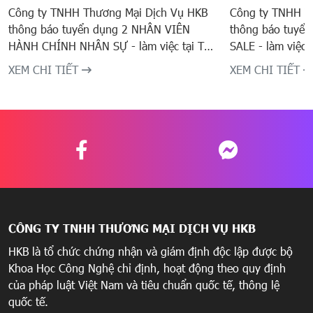
Công ty TNHH Thương Mại Dịch Vụ HKB
Công ty TNHH T
thông báo tuyển dụng 2 NHÂN VIÊN
thông báo tuyể
HÀNH CHÍNH NHÂN SỰ - làm việc tại TP.
SALE - làm việc 
Vị Thanh, T. Hậu Giang
Giang
XEM CHI TIẾT
XEM CHI TIẾT
CÔNG TY TNHH THƯƠNG MẠI DỊCH VỤ HKB
HKB là tổ chức chứng nhận và giám định độc lập được bộ
Khoa Học Công Nghệ chỉ định, hoạt động theo quy định
của pháp luật Việt Nam và tiêu chuẩn quốc tế, thông lệ
quốc tế.