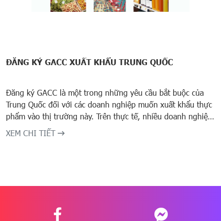
ĐĂNG KÝ GACC XUẤT KHẨU TRUNG QUỐC
Đăng ký GACC là một trong những yêu cầu bắt buộc của
Trung Quốc đối với các doanh nghiệp muốn xuất khẩu thực
phẩm vào thị trường này. Trên thực tế, nhiều doanh nghiệp
Việt Nam gặp không ít khó khăn khi thực hiện đăng ký
XEM CHI TIẾT
GACC do quy định phức tạp, thường xuyên cập nhật, yêu
cầu hồ sơ chi tiết và phải khai báo chính xác trên hệ thống
điện tử của Hải quan Trung Quốc. Chỉ cần một sai sót nhỏ
trong thông tin cũng có thể khiến hồ sơ bị trả lại, kéo dài
thời gian đăng ký và ảnh hưởng trực tiếp đến kế hoạch xuất
khẩu của doanh nghiệp.