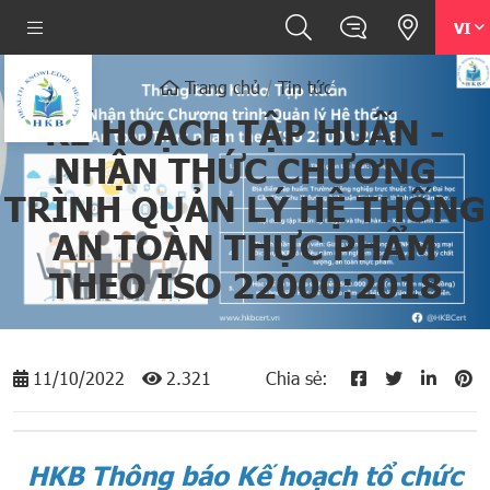
VI
Trang chủ
Tin tức
KẾ HOẠCH TẬP HUẤN -
NHẬN THỨC CHƯƠNG
TRÌNH QUẢN LÝ HỆ THỐNG
AN TOÀN THỰC PHẨM
THEO ISO 22000:2018
11/10/2022
2.321
Chia sẻ:
HKB
Thông báo
Kế hoạch tổ chức