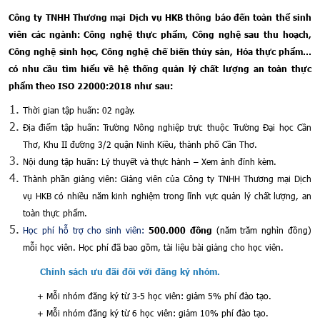
Công ty TNHH Thương mại Dịch vụ HKB thông báo đến toàn thể sinh
viên các ngành: Công nghệ thực phẩm, Công nghệ sau thu hoạch,
Công nghệ sinh học, Công nghệ chế biến thủy sản,
Hóa thực phẩm
…
có nhu cầu tìm hiểu về hệ thống quản lý chất lượng an toàn thực
phẩm theo ISO 22000:2018 như sau:
Thời gian tập huấn: 02 ngày.
Địa điểm tập huấn: Trường Nông nghiệp
trực thuộc
Trường Đại học Cần
Thơ
, Khu II đường 3/2 quận Ninh Kiều, thành phố Cần Thơ.
Nội dung tập huấn:
Lý thuyết và thực hành – Xem ảnh đính kèm.
Thành phần giảng viên: Giảng viên của Công ty TNHH Thương mại Dịch
vụ HKB có nhiều năm kinh nghiệm trong lĩnh vực quản lý chất lượng, an
toàn thực phẩm.
Học phí
hỗ trợ cho sinh viên
:
(
n
ăm trăm nghìn đồng)
500.000 đồng
mỗi học viên.
Học phí đã bao gồm, tài liệu bài giảng cho học viên.
Chính sách ưu đãi đối với đăng ký nhóm.
+ Mỗi nhóm đăng ký từ 3-5 học viên: giảm 5% phí đào tạo.
+ Mỗi nhóm đăng ký từ 6 học viên: giảm 10% phí đào tạo.