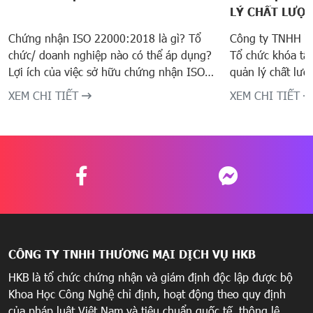
LÝ CHẤT LƯỢ
PHẨM THEO IS
Chứng nhận ISO 22000:2018 là gì? Tổ
Công ty TNHH T
chức/ doanh nghiệp nào có thể áp dụng?
Tổ chức khóa tậ
Lợi ích của việc sở hữu chứng nhận ISO
quản lý chất lư
22000:2018 là gì? Trong bài biết này HKB
22000:2018 tại 
XEM CHI TIẾT
XEM CHI TIẾT
Cert mời bạn làm rõ các thông tin này
Sinh học Ứng dụ
nhé!
Thơ, ngày 24-2
CÔNG TY TNHH THƯƠNG MẠI DỊCH VỤ HKB
HKB là tổ chức chứng nhận và giám định độc lập được bộ
Khoa Học Công Nghệ chỉ định, hoạt động theo quy định
của pháp luật Việt Nam và tiêu chuẩn quốc tế, thông lệ