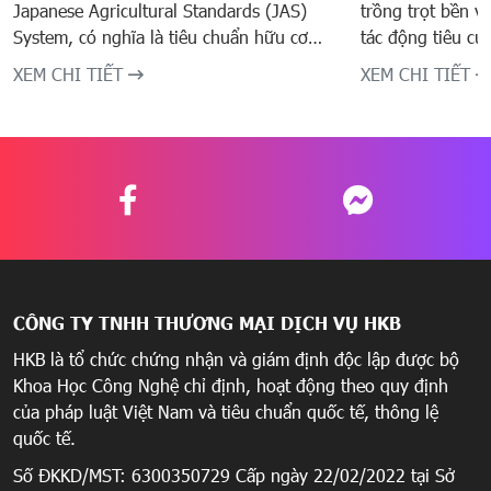
Japanese Agricultural Standards (JAS)
trồng trọt bền v
System, có nghĩa là tiêu chuẩn hữu cơ
tác động tiêu cự
nông nghiệp Nhật Bản.
bảo lợi ích xã hộ
XEM CHI TIẾT
XEM CHI TIẾT
CÔNG TY TNHH THƯƠNG MẠI DỊCH VỤ HKB
HKB là tổ chức chứng nhận và giám định độc lập được bộ
Khoa Học Công Nghệ chỉ định, hoạt động theo quy định
của pháp luật Việt Nam và tiêu chuẩn quốc tế, thông lệ
quốc tế.
Số ĐKKD/MST: 6300350729 Cấp ngày 22/02/2022 tại Sở