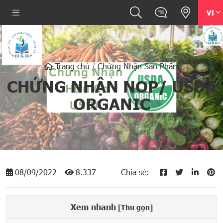
VI
Trang chủ
Chứng Nhận Sản Phẩm
CHỨNG NHẬN NOP/ USDA
ORGANIC
08/09/2022
8.337
Chia sẻ:
Xem nhanh
[Thu gọn]