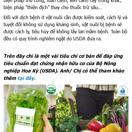
biện pháp thủ công, luân canh, xen canh cây trồng khác,
biện pháp “thiên địch” thay cho thuốc trừ sâu…
Đối với dịch bệnh ở vật nuôi cần được kiểm soát, cách lý và
tuyệt đối không sử dụng kháng sinh, vật nuôi bị bệnh sẽ
được cách ly, tiêu hủy để không lây lan mầm bệnh. Toàn bộ
đều có quy trình nghiêm ngặt do USDA đưa ra.
Trên đây chỉ là một vài tiêu chí cơ bản để đáp ứng
tiêu chuẩn đạt chứng nhận hữu cơ của Bộ Nông
nghiệp Hoa Kỳ (USDA). Anh/ Chị có thể tham khảo
thêm
tại đây.