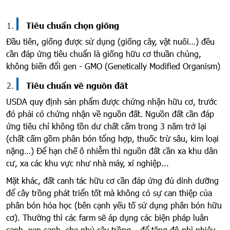
Tiêu chuẩn chọn giống
Đầu tiên, giống được sử dụng (giống cây, vật nuôi…) đều
cần đáp ứng tiêu chuẩn là giống hữu cơ thuần chủng,
không biến đổi gen - GMO (Genetically Modified Organism)
Tiêu chuẩn về nguồn đất
USDA quy định sản phẩm được chứng nhận hữu cơ, trước
đó phải có chứng nhận về nguồn đất. Nguồn đất cần đáp
ứng tiêu chí không tồn dư chất cấm trong 3 năm trở lại
(chất cấm gồm phân bón tổng hợp, thuốc trừ sâu, kim loại
nặng…) Để hạn chế ô nhiễm thì nguồn đất cần xa khu dân
cư, xa các khu vực như nhà máy, xí nghiệp...
Mặt khác, đất canh tác hữu cơ cần đáp ứng đủ dinh dưỡng
để cây trồng phát triển tốt mà không có sự can thiệp của
phân bón hóa học (bên cạnh yếu tố sử dụng phân bón hữu
cơ). Thường thì các farm sẽ áp dụng các biện pháp luân
canh, xen canh, che phủ cây trồng… để tăng độ phì nhiêu