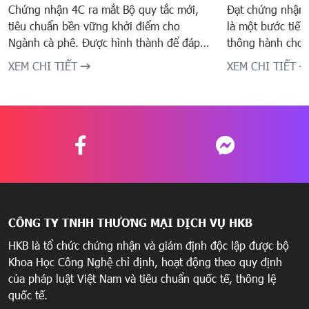
Chứng nhận 4C ra mắt Bộ quy tắc mới,
Đạt chứng nhận
tiêu chuẩn bền vững khởi điểm cho
là một bước tiến
Ngành cà phê. Được hình thành để đáp
thông hành cho 
ứng nhu cầu của các nông hộ, Bộ quy tắc
khó tính nhưng 
XEM CHI TIẾT
XEM CHI TIẾT
mới sẽ là công cụ đem lại tác động tích
người Hồi giáo.
cực cho cộng đồng trồng cà phê ngày
nghiệp/ Đối tác 
càng gia tăng, giúp họ có được bước đầu
nhận Halal - Ti
tiên hướng tới bền vững. Thông qua các
giáo thông qua 
nội dung sau, HKB Cert mời Quý Doanh
nghiệp và tổ chức cùng tìm hiểu về tiêu
chuẩn 4C.
CÔNG TY TNHH THƯƠNG MẠI DỊCH VỤ HKB
HKB là tổ chức chứng nhận và giám định độc lập được bộ
Khoa Học Công Nghệ chỉ định, hoạt động theo quy định
của pháp luật Việt Nam và tiêu chuẩn quốc tế, thông lệ
quốc tế.